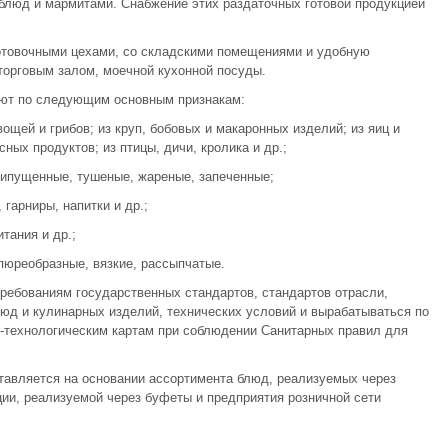
блюд и мармитами. Снабжение этих раздаточных готовой продукцией
готовочными цехами, со складскими помещениями и удобную
торговым залом, моечной кухонной посуды.
ают по следующим основным признакам:
ощей и грибов; из круп, бобовых и макаронных изделий; из яиц и
сных продуктов; из птицы, дичи, кролика и др.;
рипущенные, тушеные, жареные, запеченные;
гарниры, напитки и др.;
тания и др.;
пюреобразные, вязкие, рассыпчатые.
ребованиям государственных стандартов, стандартов отрасли,
люд и кулинарных изделий, технических условий и вырабатываться по
о-технологическим картам при соблюдении Санитарных правил для
тавляется на основании ассортимента блюд, реализуемых через
ции, реализуемой через буфеты и предприятия розничной сети