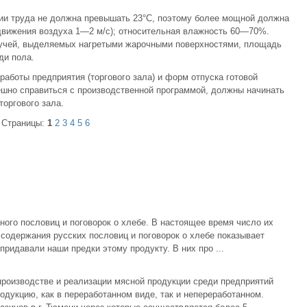
ции труда не должна превышать 23°С, поэтому более мощной должна
 движения воздуха 1—2 м/с); относительная влажность 60—70%.
учей, выделяемых нагретыми жарочными поверхностями, площадь
ди пола.
работы предприятия (торгового зала) и форм отпуска готовой
пешно справиться с производственной программой, должны начинать
торгового зала.
Страницы:
1
2
3
4
5
6
ного пословиц и поговорок о хлебе. В настоящее время число их
содержания русских пословиц и поговорок о хлебе показывает
ридавали наши предки этому продукту. В них про ...
изводстве и реализации мясной продукции среди предприятий
одукцию, как в переработанном виде, так и непереработанном.