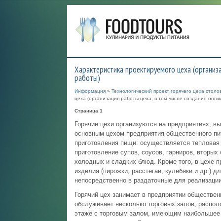
Характеристика проектируемого цеха (организа
работы)
Информация
»
Технологический проект горячего цеха стол
цеха (организация работы цеха, в том числе создание опти
Страница 1
Горячие цехи организуются на предприятиях, в
основным цехом предприятия общественного пит
приготовления пищи: осуществляется тепловая 
приготовление супов, соусов, гарниров, вторых
холодных и сладких блюд. Кроме того, в цехе 
изделия (пирожки, расстегаи, кулебяки и др.) 
непосредственно в раздаточные для реализаци
Горячий цех занимает в предприятии общественн
обслуживает несколько торговых залов, распол
этаже с торговым залом, имеющим наибольшее 