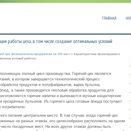
ГЛАВНАЯ
НО
ция работы цеха, в том числе создание оптимальных условий
овой при промышленном предприятии на 100 мест
» Характеристика проектируемого
мальных условий работы)
ыполняющих полный цикл производства. Горячий цех является
ания, в котором завершается технологический процесс
обработка продуктов и полуфабрикатов, варка бульона,
 блюд, а также производится тепловая обработка продуктов для
приготовляются горячие напитки и выпекаются мучные кондитерские
для прозрачных бульонов. Из горячего цеха готовые блюда поступают
и потребителю.
ого питания центральное место. В том случае, когда горячий цех
оженных на разных этажах, его целесообразно расположить на одном
число посадочных мест. На всех других этажах должны быть