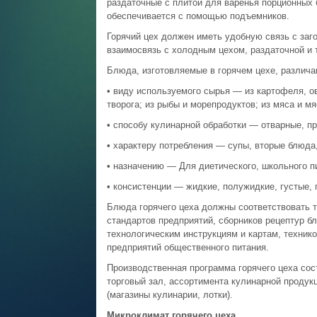
раздаточные с плитой для варенья порционных 
обеспечивается с помощью подъемников.
Горячий цех должен иметь удобную связь с за
взаимосвязь с холодным цехом, раздаточной и 
Блюда, изготовляемые в горячем цехе, различ
• виду используемого сырья — из картофеля, ов
творога; из рыбы и морепродуктов; из мяса и мя
• способу кулинарной обработки — отварные, п
• характеру потребления — супы, вторые блюда, 
• назначению — Для диетического, школьного пи
• консистенции — жидкие, полужидкие, густые, 
Блюда горячего цеха должны соответствовать т
стандартов предприятий, сборников рецептур б
технологическим инструкциям и картам, техник
предприятий общественного питания.
Производственная программа горячего цеха сос
торговый зал, ассортимента кулинарной продук
(магазины кулинарии, лотки).
Микроклимат горячего цеха