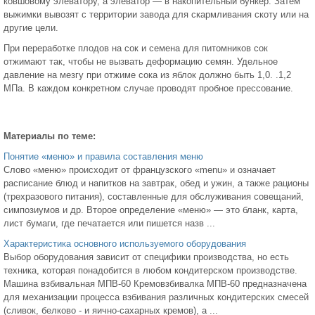
ковшовому элеватору, а элеватор — в накопительный бункер. Затем
выжимки вывозят с территории завода для скармливания скоту или на
другие цели.
При переработке плодов на сок и семена для питомников сок
отжимают так, чтобы не вызвать деформацию семян. Удельное
давление на мезгу при отжиме сока из яблок должно быть 1,0. .1,2
МПа. В каждом конкретном случае проводят пробное прессование.
Материалы по теме:
Понятие «меню» и правила составления меню
Слово «меню» происходит от французского «menu» и означает
расписание блюд и напитков на завтрак, обед и ужин, а также рационы
(трехразового питания), составленные для обслуживания совещаний,
симпозиумов и др. Второе определение «меню» — это бланк, карта,
лист бумаги, где печатается или пишется назв ...
Характеристика основного используемого оборудования
Выбор оборудования зависит от специфики производства, но есть
техника, которая понадобится в любом кондитерском производстве.
Машина взбивальная МПВ-60 Кремовзбивалка МПВ-60 предназначена
для механизации процесса взбивания различных кондитерских смесей
(сливок, белково - и яично-сахарных кремов), а ...