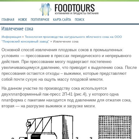
ГЛАВНАЯ
НОВОЕ
ПОПУЛЯРНОЕ
КАРТА САЙТА
ПОИСК
Извлечение сока
Информация
»
Технология производства натурального яблочного сока на ООО
"Покровский консервный завод"
» Извлечение сока
Основной способ извлечения плодовых соков в промышленных
условиях — прессование в прессах периодического и непрерывного
действия. При прессовании мезгу подвергают постепенно
увеличивающемуся давлению, что приводит к выделению сока. После
прессования остаются отходы – выжимки, которые представляют
собой почти сухую на ощупь массу плодовой мякоти.
На данном участке по производству сока используется
двухплатформенный пак-пресс 2П-41 (рис.4), у которого одна
платформа с пакетами находится под давлением для отжатия сока,
вторая — на разгрузке выжимок и загрузке мезги.