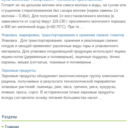
Готовят их на цельном молоке или смеси молока и воды, на сухом или
сгущенном стерилизованном без сахара молоке (норма замены 1л
молока— 0,46л). Для получения 1л восстановленного молока (в
зависимости от сорта) берут 110-130 г просеянного молочного порошка
и 900 мл кипяченой воды (t=60-70°С). При те ...
Упаковка, маркировка, транспортирование и хранение свежих томатов
Упаковка . Для транспортирования, хранения и реализации свежих
плодов и овощей применяют различные виды тары и упаковочного
материала. Для упаковки плодоовощной продукции используют ящики,
ящики-лотки (деревянные и полимерные), ящичные поддоны, бочки,
корзины, мешки (сетчатые, тканевые и полимерные ...
Зерновые продукты
Зерновые продукты объединяют многочисленную группу компонентов
рациона, получаемых в результате технологической переработки
злаковых растений: пшеницы, ржи, овса, гречихи, риса, кукурузы,
ячменя, проса, сорго. В историческом плане зерновые продукты
всегда составляли основу питания большинства насел ...
Разделы
Главная