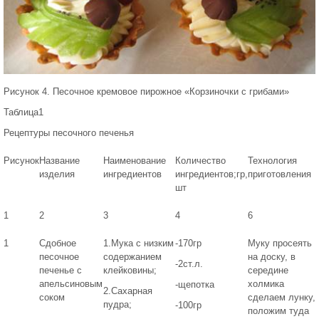
Рисунок 4. Песочное кремовое пирожное «Корзиночки с грибами»
Таблица1
Рецептуры песочного печенья
Рисунок
Название
Наименование
Количество
Технология
изделия
ингредиентов
ингредиентов;гр,
приготовления
шт
1
2
3
4
6
1
Сдобное
1.Мука с низким
-170гр
Муку просеять
песочное
содержанием
на доску, в
-2ст.л.
печенье с
клейковины;
середине
апельсиновым
холмика
-щепотка
2.Сахарная
соком
сделаем лунку,
пудра;
-100гр
положим туда