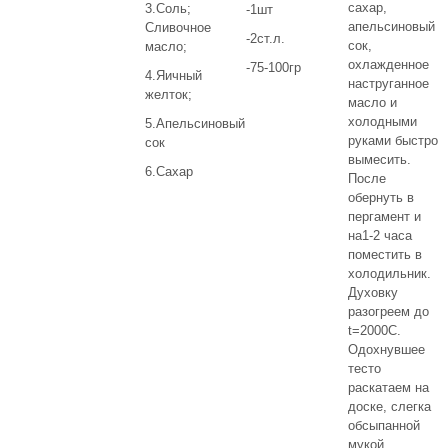
сахар,
3.Соль;
-1шт
апельсиновый
Сливочное
-2ст.л.
сок,
масло;
охлажденное
-75-100гр
4.Яичный
наструганное
желток;
масло и
холодными
5.Апельсиновый
руками быстро
сок
вымесить.
6.Сахар
После
обернуть в
пергамент и
на1-2 часа
поместить в
холодильник.
Духовку
разогреем до
t=2000С.
Одохнувшее
тесто
раскатаем на
доске, слегка
обсыпанной
мукой,