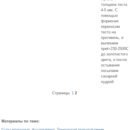
толщина теста
4-5 мм. С
помощью
формочек
переносим
тесто на
противень, и
выпекаем
приt=230-2500С
до золотистого
цвета, и после
остывания
посыпаем
сахарной
пудрой.
Страницы:
1
2
Материалы по теме:
Супы молочные. Ассортимент. Технология приготовления