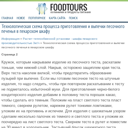
ГЛАВНАЯ
НОВОЕ
ПОПУЛЯРНОЕ
КАРТА САЙТА
ПОИСК
Технологическая схема процесса приготовления и выпечки песочного
печенья в пекарском шкафу
Информация
»
Расчет теплообменной установки - шкафа пекарского
производительностью 3кг/ч
» Технологическая схема процесса приготовления и выпечки
песочного печенья в пекарском шкафу
Страница 2
Кружок, которым накрываем изделие из песочного теста, раскатаем
тоньше, чем нижний слой. Накрыв, осторожно защиплем края теста.
Верх теста наколем вилкой, чтобы предотвратить образование
пузырей при выпечке. Если мы готовим песочное тесто на штучные
изделия, то надо следить, чтобы при повторном раскатывании к тесту
не подметалось избыточной муки. Для приготовления черно-белого
кондитерского изделия добавим в половину теста порошок какао,
чтобы сделать его темным. Положим на пласт светлого теста пласт
темного, свернем рулетом, нарежем рулет тонкими ломтиками,
уложим их на противень и испечем. Для изделия с шахматным узором
сделаем несколько палочек из темного и светлого теста и уложим их
поочередно на лист светлого теста. Свернем тесто в рулет и поместим
на 30 минут в холодильник. Застывший брусок шахматного теста