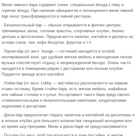
Меню пивного бара содержит снеки, специальные блюда к пиву и
горячие блюда. При наличии официантов и полноценного меню пивной
бар легко трансформируется в пивной ресторан.
· Безалкогольный бар — обычно открываются в фитнес-центрах,
тренажерных залах, салонах красоты, спортивных клубах, бизнес-
центрах и автосалонах. Предлагаются напитки, коктейли и десерты на
основе соков, чая, кофе йогуртов, фруктов и т.п.
· Лаунж-бар (от англ. lounge — гостиная) находится в особой,
изолированной зоне, где удобная мягкая мебель и мелодичная легкая
музыка способствует отдыху и непринужденной беседе. Очень часто
находится в помещении рядом с рестораном или ночным клубом.
Подаются прежде всего коктейли.
· Лобби-бар (от англ. Lobby — вестибюль) располагается на первом
этаже гостиниц. Кроме стойки бара, есть мягкая мебель, кофейные
или чайные столики и стулья. Ассортимент такого бара представлен
слабоалкогольными и безалкогольными напитками, кондитерскими
изделиями и десертами.
· Диско-бар предполагает подачу напитков и коктейлей на дискотеках и
в ночных клубах для большого количества танцующей молодежи или
во время шоу-программ. Меню в диско-баре не предусматривается.
· Пул-бар (от англ. pool) располагается в зоне бассейна: в центре