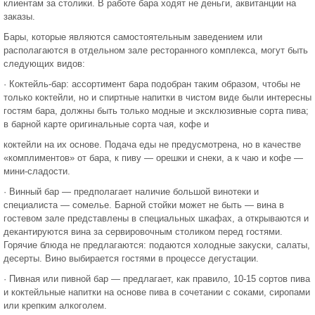
клиентам за столики. В работе бара ходят не деньги, аквитанции на
заказы.
Бары, которые являются самостоятельным заведением или
располагаются в отдельном зале ресторанного комплекса, могут быть
следующих видов:
· Коктейль-бар: ассортимент бара подобран таким образом, чтобы не
только коктейли, но и спиртные напитки в чистом виде были интересны
гостям бара, должны быть только модные и эксклюзивные сорта пива;
в барной карте оригинальные сорта чая, кофе и
коктейли на их основе. Подача еды не предусмотрена, но в качестве
«комплиментов» от бара, к пиву — орешки и снеки, а к чаю и кофе —
мини-сладости.
· Винный бар — предполагает наличие большой винотеки и
специалиста — сомелье. Барной стойки может не быть — вина в
гостевом зале представлены в специальных шкафах, а открываются и
декантируются вина за сервировочным столиком перед гостями.
Горячие блюда не предлагаются: подаются холодные закуски, салаты,
десерты. Вино выбирается гостями в процессе дегустации.
· Пивная или пивной бар — предлагает, как правило, 10-15 сортов пива
и коктейльные напитки на основе пива в сочетании с соками, сиропами
или крепким алкоголем.