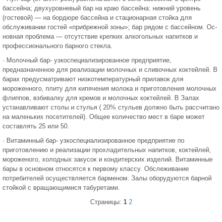
бассейна; двухуровневый бар на краю бассейна: нижний уровень
(гостевой) — на бордюре бассейна и стационарная стойка для
обслуживании гостей «прибрежной зоны»; бар рядом с бассейном. Ос­
новная проблема — отсутствие крепких алкогольных напитков и
профессионального барного стекла.
· Молочный бар- узкоспециализированное предприятие,
предназначенное для реализации молочных и сливочных коктейлей. В
барах предусматривают низкотемпературный прилавок для
мороженного, плиту для кипячения молока и приготовления молочных
флиппов, взбивалку для кремов и молочных коктейлей. В Залах
устанавливают столы и стулья ( 20% стульев должно быть рассчитано
на маленьких посетителей). Общее количество мест в баре может
составлять 25 или 50.
· Витаминный бар- узкоспециализированное предприятие по
приготовлению и реализации прохладительных напитков, коктейлей,
мороженого, холодных закусок и кондитерских изделий. Витаминные
бары в основном относятся к первому классу. Обслеживание
потребителей осуществляется барменом. Залы оборудуются барной
стойкой с вращающимися табуретами.
Страницы:
1
2