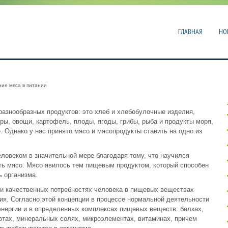
ГЛАВНАЯ
НО
ие мяса в питании
разнообразных продуктов: это хлеб и хлебобулочные изделия,
ры, овощи, картофель, плоды, ягоды, грибы, рыба и продукты моря,
е. Однако у нас принято мясо и мясопродукты ставить на одно из
еловеком в значительной мере благодаря тому, что научился
ять мясо. Мясо явилось тем пищевым продуктом, который способен
 организма.
и качественных потребностях человека в пищевых веществах
ия. Согласно этой концепции в процессе нормальной деятельности
энергии и в определенных комплексах пищевых веществ: белках,
отах, минеральных солях, микроэлементах, витаминах, причем