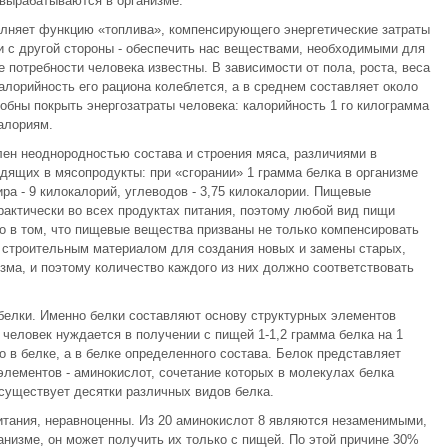
 вырабатываются в организме.
олняет функцию «топлива», компенсирующего энергетические затраты
и с другой стороны - обеспечить нас веществами, необходимыми для
е потребности человека известны. В зависимости от пола, роста, веса
алорийность его рациона колеблется, а в среднем составляет около
обны покрыть энергозатраты человека: калорийность 1 го килограмма
алориям.
ен неоднородностью состава и строения мяса, различиями в
дящих в мясопродукты: при «сгорании» 1 грамма белка в организме
ра - 9 килокалорий, углеводов - 3,75 килокалории. Пищевые
актически во всех продуктах питания, поэтому любой вид пищи
о в том, что пищевые вещества призваны не только компенсировать
 строительным материалом для создания новых и замены старых,
зма, и поэтому количество каждого из них должно соответствовать
елки. Именно белки составляют основу структурных элементов
 человек нуждается в получении с пищей 1-1,2 грамма белка на 1
о в белке, а в белке определенного состава. Белок представляет
элементов - аминокислот, сочетание которых в молекулах белка
существует десятки различных видов белка.
итания, неравноценны. Из 20 аминокислот 8 являются незаменимыми,
ганизме, он может получить их только с пищей. По этой причине 30%