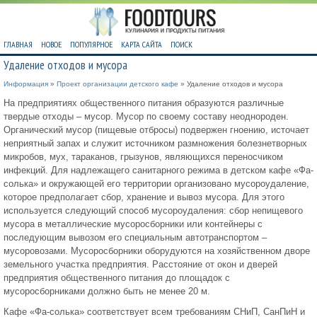
ГЛАВНАЯ
НОВОЕ
ПОПУЛЯРНОЕ
КАРТА САЙТА
ПОИСК
Удаление отходов и мусора
Информация
»
Проект организации детского кафе
» Удаление отходов и мусора
На предприятиях общественного питания образуются различные
твердые отходы – мусор. Мусор по своему составу неоднороден.
Органический мусор (пищевые отбросы) подвержен гноению, источает
неприятный запах и служит источником размножения болезнетворных
микробов, мух, тараканов, грызунов, являющихся переносчиком
инфекций. Для надлежащего санитарного режима в детском кафе «Фа-
солька» и окружающей его территории организовано мусороудаление,
которое предполагает сбор, хранение и вывоз мусора. Для этого
используется следующий способ мусороудаления: сбор непищевого
мусора в металлические мусоросборники или контейнеры с
последующим вывозом его специальным автотранспортом –
мусоровозами. Мусоросборники оборудуются на хозяйственном дворе
земельного участка предприятия. Расстояние от окон и дверей
предприятия общественного питания до площадок с
мусоросборниками должно быть не менее 20 м.
Кафе «Фа-солька» соответствует всем требованиям СНиП, СанПиН и