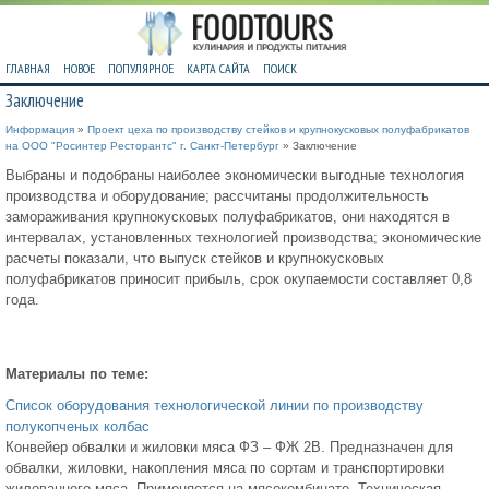
ГЛАВНАЯ
НОВОЕ
ПОПУЛЯРНОЕ
КАРТА САЙТА
ПОИСК
Заключение
Информация
»
Проект цеха по производству стейков и крупнокусковых полуфабрикатов
на ООО "Росинтер Ресторантс" г. Санкт-Петербург
» Заключение
Выбраны и подобраны наиболее экономически выгодные технология
производства и оборудование; рассчитаны продолжительность
замораживания крупнокусковых полуфабрикатов, они находятся в
интервалах, установленных технологией производства; экономические
расчеты показали, что выпуск стейков и крупнокусковых
полуфабрикатов приносит прибыль, срок окупаемости составляет 0,8
года.
Материалы по теме:
Список оборудования технологической линии по производству
полукопченых колбас
Конвейер обвалки и жиловки мяса ФЗ – ФЖ 2В. Предназначен для
обвалки, жиловки, накопления мяса по сортам и транспортировки
жилованного мяса. Применяется на мясокомбинате. Техническая