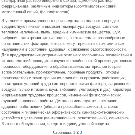
стандартный раствор инвертного сахара, щелочной раствор
феррицианида, различные индикаторы (бромтимоловый синий,
метиленовый синий, фенолфталеин).
В условиях промышленного производства на человека нередко
воздействуют низкая и высокая температура воздуха, сильное
тепловое излучение, пыль, вредные химические вещества, шум,
вибрация, электромагнитные волны, а также самые разнообразные
сочетания этих факторов, которые могут привести к тем или иным
нарушениям в состоянии здоровья, к снижению работоспособности.
Для предупреждения устранения этих неблагоприятных воздействий и
их последствий проводится изучение особенностей производственных
процессов, оборудования и обрабатываемых материалов (сырье,
вспомогательные, промежуточные, побочные продукты, отходы
производства) с точки зрения их влияния на организм работающих;
санитарных условий труда (метеорологические факторы, загрязнение
воздуха пылью и газами, шум, вибрация, ультразвук и др.); характера
и организации трудовых процессов, изменений физиологических
функций в процессе работы. Детально исследуется состояние
здоровья работающих (общая и профзаболеваемость), а также
состояние и гигиеническая эффективность санитарно-технических
устройств и установок (вентиляционных, осветительных), санитарно-
бытового оборудования, средств индивидуальной защиты.
Страницы:
1
2
3