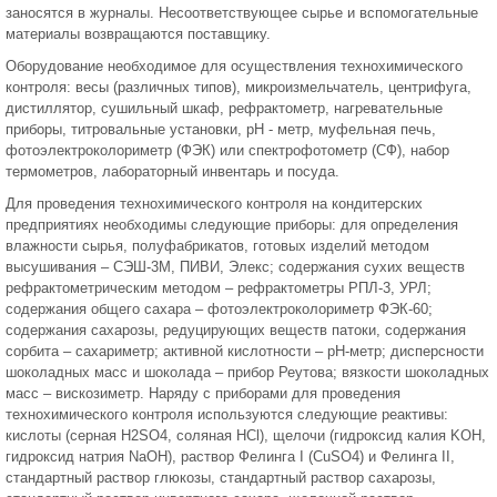
заносятся в журналы. Несоответствующее сырье и вспомогательные
материалы возвращаются поставщику.
Оборудование необходимое для осуществления технохимического
контроля: весы (различных типов), микроизмельчатель, центрифуга,
дистиллятор, сушильный шкаф, рефрактометр, нагревательные
приборы, титровальные установки, pH - метр, муфельная печь,
фотоэлектроколориметр (ФЭК) или спектрофотометр (СФ), набор
термометров, лабораторный инвентарь и посуда.
Для проведения технохимического контроля на кондитерских
предприятиях необходимы следующие приборы: для определения
влажности сырья, полуфабрикатов, готовых изделий методом
высушивания – СЭШ-3М, ПИВИ, Элекс; содержания сухих веществ
рефрактометрическим методом – рефрактометры РПЛ-3, УРЛ;
содержания общего сахара – фотоэлектроколориметр ФЭК-60;
содержания сахарозы, редуцирующих веществ патоки, содержания
сорбита – сахариметр; активной кислотности – pH-метр; дисперсности
шоколадных масс и шоколада – прибор Реутова; вязкости шоколадных
масс – вискозиметр. Наряду с приборами для проведения
технохимического контроля используются следующие реактивы:
кислоты (серная H2SO4, соляная HCl), щелочи (гидроксид калия KOH,
гидроксид натрия NaOH), раствор Фелинга I (CuSO4) и Фелинга II,
стандартный раствор глюкозы, стандартный раствор сахарозы,