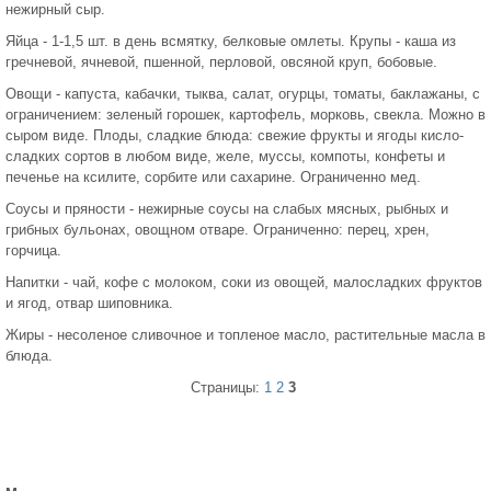
нежирный сыр.
Яйца - 1-1,5 шт. в день всмятку, белковые омлеты. Крупы - каша из
гречневой, ячневой, пшенной, перловой, овсяной круп, бобовые.
Овощи - капуста, кабачки, тыква, салат, огурцы, томаты, баклажаны, с
ограничением: зеленый горошек, картофель, морковь, свекла. Можно в
сыром виде. Плоды, сладкие блюда: свежие фрукты и ягоды кисло-
сладких сортов в любом виде, желе, муссы, компоты, конфеты и
печенье на ксилите, сорбите или сахарине. Ограниченно мед.
Соусы и пряности - нежирные соусы на слабых мясных, рыбных и
грибных бульонах, овощном отваре. Ограниченно: перец, хрен,
горчица.
Напитки - чай, кофе с молоком, соки из овощей, малосладких фруктов
и ягод, отвар шиповника.
Жиры - несоленое сливочное и топленое масло, растительные масла в
блюда.
Страницы:
1
2
3