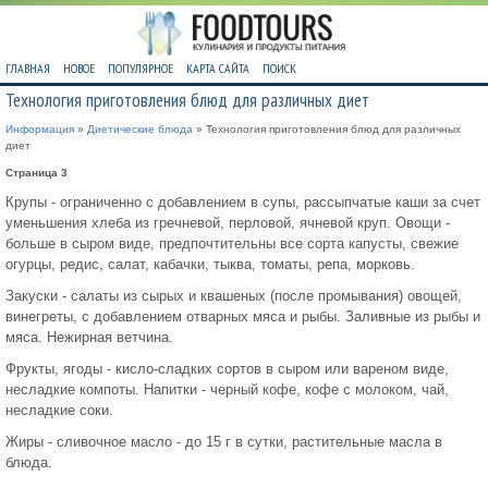
ГЛАВНАЯ
НОВОЕ
ПОПУЛЯРНОЕ
КАРТА САЙТА
ПОИСК
Технология приготовления блюд для различных диет
Информация
»
Диетические блюда
» Технология приготовления блюд для различных
диет
Страница 3
Крупы - ограниченно с добавлением в супы, рассыпчатые каши за счет
уменьшения хлеба из гречневой, перловой, ячневой круп. Овощи -
больше в сыром виде, предпочтительны все сорта капусты, свежие
огурцы, редис, салат, кабачки, тыква, томаты, репа, морковь.
Закуски - салаты из сырых и квашеных (после промывания) овощей,
винегреты, с добавлением отварных мяса и рыбы. Заливные из рыбы и
мяса. Нежирная ветчина.
Фрукты, ягоды - кисло-сладких сортов в сыром или вареном виде,
несладкие компоты. Напитки - черный кофе, кофе с молоком, чай,
несладкие соки.
Жиры - сливочное масло - до 15 г в сутки, растительные масла в
блюда.