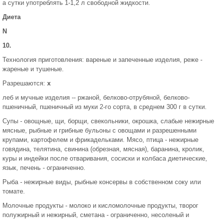
а сутки употреблять 1-1,2 л свободной жидкости.
Диета
N
10.
Технология приготовления: вареные и запеченные изделия, реже -
жареные и тушеные.
Разрешаются:
х
леб и мучные изделия -- ржаной, белково-отрубяной, белково-
пшеничный, пшеничный из муки 2-го сорта, в среднем 300 г в сутки.
Супы - овощные, щи, борщи, свекольники, окрошка, слабые нежирные
мясные, рыбные и грибные бульоны с овощами и разрешенными
крупами, картофелем и фрикадельками. Мясо, птица - нежирные
говядина, телятина, свинина (обрезная, мясная), баранина, кролик,
куры и индейки после отваривания, сосиски и колбаса диетические,
язык, печень - ограниченно.
Рыба - нежирные виды, рыбные консервы в собственном соку или
томате.
Молочные продукты - молоко и кисломолочные продукты, творог
полужирный и нежирный, сметана - ограниченно, несоленый и