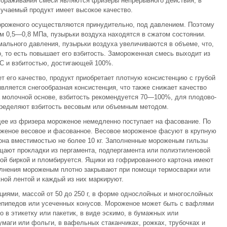
ораживания смеси являются фризеры непрерывного действия, в
учаемый продукт имеет высокое качество.
мороженого осуществляются принудительно, под давлением. Поэтому
 0,5—0,8 МПа, пузырьки воздуха находятся в сжатом состоянии.
мального давления, пузырьки воздуха увеличиваются в объеме, что,
, то есть повышает его взбитость. Замороженная смесь выходит из
°С и взбитостью, достигающей 100%.
т его качество, продукт приобретает плотную консистенцию с грубой
вляется снегообразная консистенция, что также снижает качество
а молочной основе, взбитость рекомендуется 70—100%, для плодово-
ределяют взбитость весовым или объемным методом.
ее из фризера мороженое немедленно поступает на фасование. По
женое весовое и фасованное. Весовое мороженое фасуют в крупную
тона вместимостью не более 10 кг. Заполненные мороженым гильзы
щают прокладки из пергамента, подпергамента или полиэтиленовой
ой биркой и пломбируется. Ящики из гофрированного картона имеют
лнения мороженым плотно закрывают при помощи термосварки или
ной лентой и каждый из них маркируют.
иями, массой от 50 до 250 г, в форме однослойных и многослойных
епипедов или усеченных конусов. Мороженое может быть с вафлями
но в этикетку или пакетик, в виде эскимо, в бумажных или
умаги или фольги, в вафельных стаканчиках, рожках, трубочках и