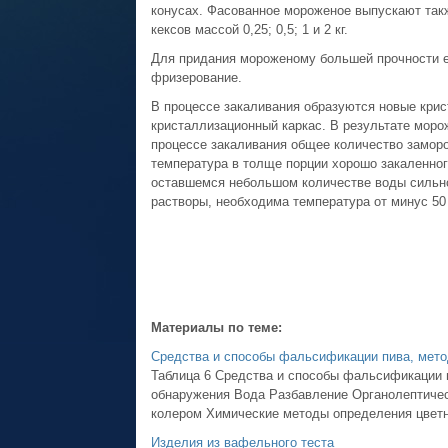
конусах. Фасованное мороженое выпускают также 
кексов массой 0,25; 0,5; 1 и 2 кг.
Для придания мороженому большей прочности е
фризерование.
В процессе закаливания образуются новые крис
кристаллизационный каркас. В результате моро
процессе закаливания общее количество замор
температура в толще порции хорошо закаленног
оставшемся небольшом количестве воды сильно 
растворы, необходима температура от минус 50
Материалы по теме:
Средства и способы фальсификации пива, мето
Таблица 6 Средства и способы фальсификации 
обнаружения Вода Разбавление Органолептическ
колером Химические методы определения цветно
Изделия из вафельного теста