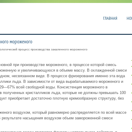
ГЛАВНАЯ
НО
нного мороженого
ологический процесс производства закаленного мороженого
новной при производстве мороженого, в процессе которой смесь
ороженную и увеличивающуюся в объеме массу. В охлажденной смеси
бодном, несвязанном виде. В процессе фризерования именно эта вода
ллики льда. В зависимости от вида вырабатываемого мороженого и
29—67% всей свободной воды. Консистенция мороженого в
ов полученных кристалликов льда, которые не должны превышать 100
укт приобретает достаточно плотную кремообразную структуру, без
еного воздухом, который равномерно распределяется по всей массе
 В результате насыщения воздухом объем замороженной смеси