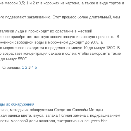
массой 0,5; 1 и 2 кг в коробках из картона, а также в виде тортов и
го подвергают закаливанию. Этот процесс более длительный, чем
таллики льда и происходит их срастание в жесткий
женое приобретает плотную консистенцию и высокую прочность. В
оженной свободной воды в мороженом доходит до 90%, а
о мороженого находится в пределах от минус 10 до минус 180С. В
возрастает концентрация сахара и солей; чтобы заморозить такие
 до минус 550С.
Страницы:
1
2
3
4
5
ды их обнаружения
пива, методы их обнаружения Средства Способы Методы
ая оценка цвета, вкуса, запаха Полная замена с подкрашиванием
сти, массовой доли алкоголя, экстрактивных веществ Нес ...