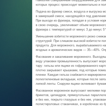
Наиболее совершенным оборудованием для зам
которых процесс происходит моментально и пол
Подача во фризер смеси, воздуха и выгрузка 
в замерзшей смеси, находящейся под давлением
При выходе из фризера, попадая в условия нор
в свою очередь, увеличивает объем мороженого
фризера с температурой от минус 3 до минус 5
Уменьшение взбитости мороженого резко снижае
структурой. При слишком высокой взбитости поя
продукта. Для мороженого, вырабатываемого н
ягодных и ароматических видов — 35—40%. Оп
Фасование и закаливание мороженого. Выходящ
виду упаковки промышленность выпускает моро
тару: гильзы или ящики из гофрированного кар
плотно закрывают крышками, под которые поме
пленки. Каждая гильза снабжается маркировочн
полиэтиленовые вкладыши, которые после запо
липкой ленты. Снаружи ящики оклеивают бумаж
Фасованное мороженое выпускают мелкими порц
брикетов, цилиндров, прямоугольных параллел
и без них, покрыто глазурью и без нее, упакова
полистироловых стаканчиках, в коробочках из б