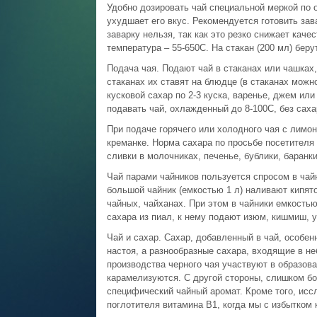
Удобно дозировать чай специальной меркой по 
ухудшает его вкус. Рекомендуется готовить зав
заварку нельзя, так как это резко снижает кач
температура – 55-650С. На стакан (200 мл) беру
Подача чая. Подают чай в стаканах или чашках
стаканах их ставят на блюдце (в стаканах можн
кусковой сахар по 2-3 куска, варенье, джем или
подавать чай, охлажденный до 8-100С, без саха
При подаче горячего или холодного чая с лимон
креманке. Норма сахара по просьбе посетителя
сливки в молочниках, печенье, бублики, баранки
Чай парами чайников пользуется спросом в чай
большой чайник (емкостью 1 л) наливают кипято
чайных, чайханах. При этом в чайники емкостью 
сахара из пиал, к нему подают изюм, кишмиш, 
Чай и сахар. Сахар, добавленный в чай, особен
настоя, а разнообразные сахара, входящие в не
производства черного чая участвуют в образова
карамелизуются. С другой стороны, слишком б
специфический чайный аромат. Кроме того, исс
поглотителя витамина В1, когда мы с избытком