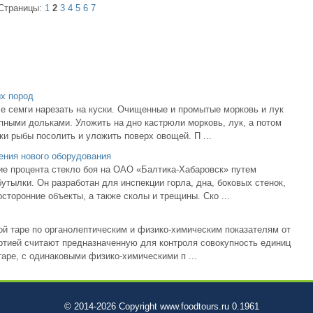
Страницы:
1
2
3
4
5
6
7
ых пород
 семги нарезать на куски. Очищенные и промытые морковь и лук
пными дольками. Уложить на дно кастрюли морковь, лук, а потом
ки рыбы посолить и уложить поверх овощей. П ...
ения нового оборудования
е процента стекло боя на ОАО «Балтика-Хабаровск» путем
утылки. Он разработан для инспекции горла, дна, боковых стенок,
сторонние объекты, а также сколы и трещины. Ско ...
ой таре по органолептическим и физико-химическим показателям от
ртией считают предназначенную для контроля совокупность единиц
аре, с одинаковыми физико-химическими п ...
© 2014-2026 Copyright www.foodtours.ru 0.1961