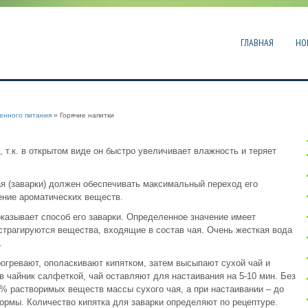
ГЛАВНАЯ
НО
енного питания
» Горячие напитки
 т.к. в открытом виде он быстро увеличивает влажность и теряет
ая (заварки) должен обеспечивать максимальный переход его
ение ароматических веществ.
оказывает способ его заварки. Определенное значение имеет
кстрагируются вещества, входящие в состав чая. Очень жесткая вода
.
рогревают, ополаскивают кипятком, затем высыпают сухой чай и
в чайник салфеткой, чай оставляют для настаивания на 5-10 мин. Без
5% растворимых веществ массы сухого чая, а при настаивании – до
ормы. Количество кипятка для заварки определяют по рецептуре.