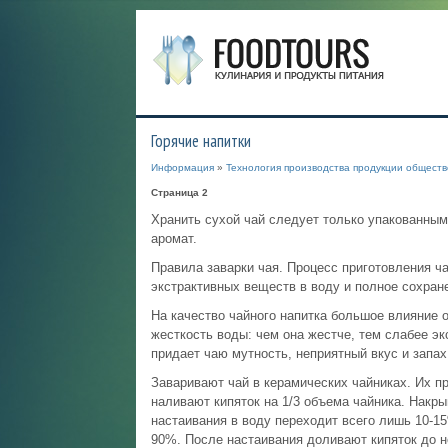
Горячие напитки
Информация
»
Технология производства продукции обществ
Страница 2
Хранить сухой чай следует только упакованным,
аромат.
Правила заварки чая. Процесс приготовления ч
экстрактивных веществ в воду и полное сохран
На качество чайного напитка большое влияние 
жесткость воды: чем она жестче, тем слабее э
придает чаю мутность, неприятный вкус и запах
Заваривают чай в керамических чайниках. Их п
наливают кипяток на 1/3 объема чайника. Накры
настаивания в воду переходит всего лишь 10-1
90%. После настаивания доливают кипяток до н