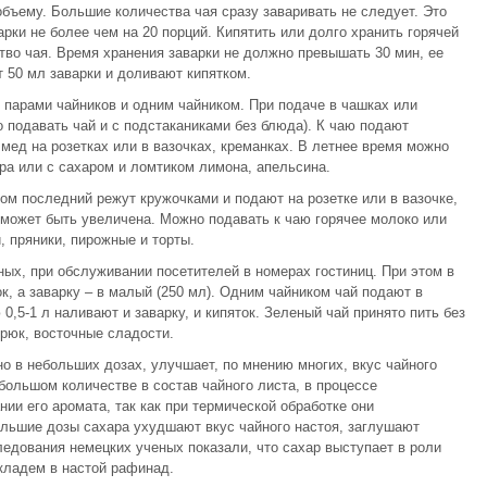
объему. Большие количества чая сразу заваривать не следует. Это
арки не более чем на 20 порций. Кипятить или долго хранить горячей
ество чая. Время хранения заварки не должно превышать 30 мин, ее
т 50 мл заварки и доливают кипятком.
, парами чайников и одним чайником. При подаче в чашках или
о подавать чай и с подстаканиками без блюда). К чаю подают
 мед на розетках или в вазочках, креманках. В летнее время можно
ра или с сахаром и ломтиком лимона, апельсина.
ом последний режут кружочками и подают на розетке или в вазочке,
 может быть увеличена. Можно подавать к чаю горячее молоко или
, пряники, пирожные и торты.
ных, при обслуживании посетителей в номерах гостиниц. При этом в
к, а заварку – в малый (250 мл). Одним чайником чай подают в
0,5-1 л наливают и заварку, и кипяток. Зеленый чай принято пить без
урюк, восточные сладости.
но в небольших дозах, улучшает, по мнению многих, вкус чайного
большом количестве в состав чайного листа, в процессе
нии его аромата, так как при термической обработке они
ольшие дозы сахара ухудшают вкус чайного настоя, заглушают
ледования немецких ученых показали, что сахар выступает в роли
 кладем в настой рафинад.