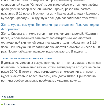
В противоположность широко распространенному мнению
современный салат “Оливье” имеет мало общего с тем, что изобрел
французский повар Люсьен Оливье. Кроме, разве что, самого
названия. В 19 веке в Москве, на углу Грачевской улицы и Цветного
бульвара, фасадом на Трубную площадь располагался трехэтажн ...
Желе, муссы, самбуки. Технология приготовления. Правила подачи.
Ассортимент
Желе. Сиропы для желе готовят так же, как для киселей. Желатин
перед использованием заливают восьмикратным количеством
охлажденной кипяченой воды и оставляют для набухания на 1-1,5
часа. При набухании желатин увеличивается в объеме и массе в 6-8
раз. После набухания излишек воды сливается. В подгот ...
Технология приготовления ветчины
В домашних условиях сырую ветчину коптят только лишь с сентября
по апрель. Чрезвычайно важно, чтобы температура воздуха не была
выше 20 °С. В этом случае температура в помещении для посола
будет значительно более высокой, чем допустимая. При копчении
ветчины особое внимание необходимо уделить двум ...
Разделы
Главная