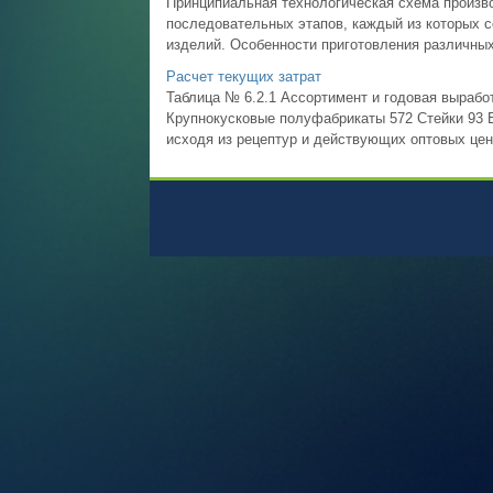
Принципиальная технологическая схема произв
последовательных этапов, каждый из которых с
изделий. Особенности приготовления различных
Расчет текущих затрат
Таблица № 6.2.1 Ассортимент и годовая вырабо
Крупнокусковые полуфабрикаты 572 Стейки 93 
исходя из рецептур и действующих оптовых цен. 