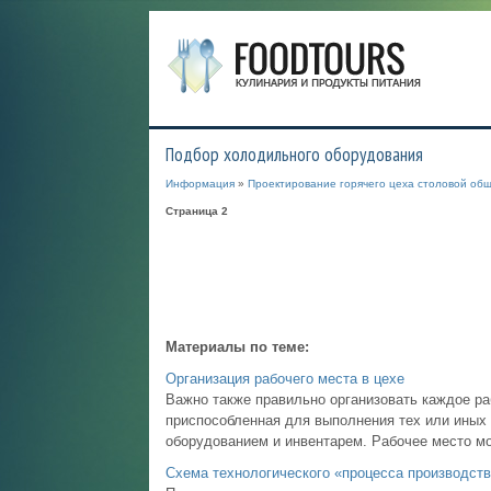
Подбор холодильного оборудования
Информация
»
Проектирование горячего цеха столовой общ
Страница 2
Материалы по теме:
Организация рабочего места в цехе
Важно также правильно организовать каждое ра
приспособленная для выполнения тех или иных
оборудованием и инвентарем. Рабочее место мо
Схема технологического «процесса производств