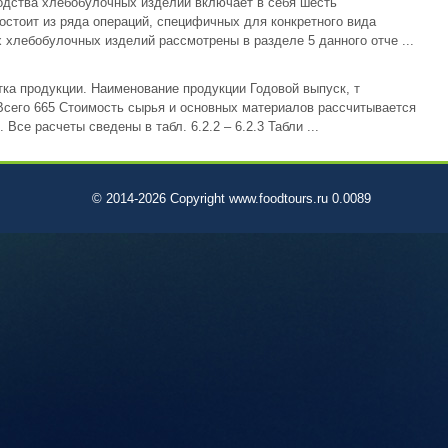
одства хлебобулочных изделий включает в себя шесть
остоит из ряда операций, специфичных для конкретного вида
 хлебобулочных изделий рассмотрены в разделе 5 данного отче ...
тка продукции. Наименование продукции Годовой выпуск, т
Всего 665 Стоимость сырья и основных материалов рассчитывается
Все расчеты сведены в табл. 6.2.2 – 6.2.3 Табли ...
© 2014-2026 Copyright www.foodtours.ru 0.0089