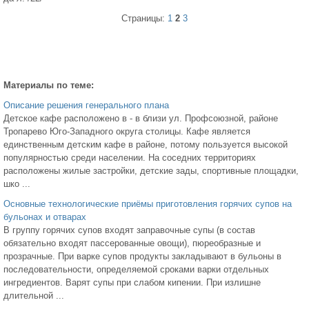
Страницы:
1
2
3
Материалы по теме:
Описание решения генерального плана
Детское кафе расположено в - в близи ул. Профсоюзной, районе
Тропарево Юго-Западного округа столицы. Кафе является
единственным детским кафе в районе, потому пользуется высокой
популярностью среди населении. На соседних территориях
расположены жилые застройки, детские зады, спортивные площадки,
шко ...
Основные технологические приёмы приготовления горячих супов на
бульонах и отварах
В группу горячих супов входят заправочные супы (в состав
обязательно входят пассерованные овощи), пюреобразные и
прозрачные. При варке супов продукты закладывают в бульоны в
последовательности, определяемой сроками варки отдельных
ингредиентов. Варят супы при слабом кипении. При излишне
длительной ...