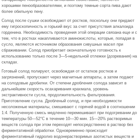
хорошими пенообразователями, и поэтому темные сорта пива дают
более обильную пену.
Солод после сушки освобождают от ростков, поскольку они придают
ему гигроскопичность и горький вкус за счет присутствия алкалоида
горденина. Необходимость проведения этой операции связана еще и с
тем, что в ростках накапливаются аминокислоты, которые, попадая в
сусло, являются источником образования сивушных масел при
сбраживании. Солод приобретает окончательную готовность к
использованию только после 3—5-недельной отлежки (дозревания) на
складах.
Готовый солод полируют, освобождая от остатков ростков и
загрязнений, пропускают через магнитные аппараты, а затем подают
на солодовые дробилки. От степени дробления солода зависит в
дальнейшем скорость осахаривания крахмала, уровень
экстрактивности сусла, продолжительность фильтрования.
Приготовление сусла. Дробленый солод, и при необходимости
несоложеные материалы, смешивают с горячей водой в соотношении
1:4. Полученную смесь медленно перемешивают при подогревании до
температуры 50—52°С в течение 10—30 мин. 15—20% растворимых
веществ солода при этом переходят непосредственно в раствор без
ферментативной обработки. Одновременно происходит
ферментативный гидролиз водонерастворимых азотистых веществ и