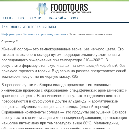
ГЛАВНАЯ
НОВОЕ
ПОПУЛЯРНОЕ
КАРТА САЙТА
ПОИСК
Технология изготовления пива
Информация
»
Технология производства пива
» Технология изготовления пива
Страница 2
Жженый солод— это темнокоричневые зерна, без черного цвета. Его
готовят из зеленого солода путем предварительного увлажнения и
последующего обжаривания при температуре 210—260°С. В
результате формируются вкус и запах, напоминающий кофейный, без
привкуса горелого и горечи. Вид зерна на разрезе представляет собой
темнокоричневую, но не черную массу. /30/
В процессе сушки и обжарки солода происходят интенсивные
химические процессы с образованием специфических ароматических и
красящих веществ. Накопившиеся в результате гидролиза пентозы
преобразуются в фурфурол и другие альдегиды и ароматические
вещества, обусловливающие запах солода (ржаной корочки).
Окрашенные компоненты солода — это продукты разрушения Сахаров
в результате карамелизации и меланоидинообразования, протекающие
наиболее интенсивно при температурах выше 80°С. Меланоидины,
обладающие поверхностно-активными свойствами, являются