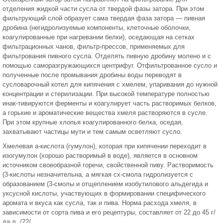
отделения жидкой части сусла от твердой фазы затора. При этом
фильтрующий слой образует сама твердая фаза затора — пивная
дробина (негидролизуемые компоненты, клеточные оболочки,
коагулированные при нагревании белки), оседающая на сетках
фильтрационных чанов, фильтр-прессов, применяемых для
фильтрования пивного сусла. Отделять пивную дробину молено и с
помощью саморазгружающихся центрифуг. Отфильтрованное сусло и
полученные после промывания дробины воды переводят в
сусловарочный котел для кипячения с хмелем, упаривания до нужной
концентрации и стерилизации. При высокой температуре полностью
инак-тивируются ферменты и коагулирует часть растворимых белков,
а горькие и ароматические вещества хмеля растворяются в сусле.
При этом крупные хлопья коагулированного белка, оседая,
захватывают частицы мути и тем самым осветляют сусло.
Хмелевая а-кислота (гумулон), которая при кипячении переходит в
изогумулон (хорошо растворимый в воде), является в основном
источником своеобразной горечи, свойственной пиву. Растворимость
(3-кислоты незначительна, а мягкая сх-смола гидролизуется с
образованием (3-смолы и отщеплением изобутилового альдегида и
уксусной кислоты, участвующих в формировании специфического
аромата и вкуса как сусла, так и пива. Норма расхода хмеля, в
зависимости от сорта пива и его рецептуры, составляет от 22 до 45 г/
да л. /22/