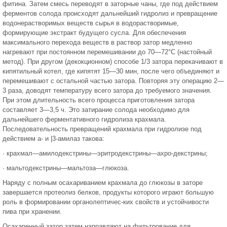
фитина. Затем смесь переводят в заторные чаны, где под действием
ферментов солода происходят дальнейший гидролиз и превращение
водонерастворимых веществ сырья в водорастворимые,
формирующие экстракт будущего сусла. Для обеспечения
максимального перехода веществ в раствор затор медленно
нагревают при постоянном перемешивании до 70—72°С (настойный
метод). При другом (декокционном) способе 1/3 затора перекачивают в
кипятильный котел, где кипятят 15—30 мин, после чего объединяют и
перемешивают с остальной частью затора. Повторяя эту операцию 2—
3 раза, доводят температуру всего затора до требуемого значения.
При этом длительность всего процесса приготовления затора
составляет 3—3,5 ч. Это затирание солода необходимо для
дальнейшего ферментативного гидролиза крахмала.
Последовательность превращений крахмала при гидролизе под
действием а- и |3-амилаз такова:
· крахмал—амилодекстрины—эритродекстрины—ахро-декстрины;
· мальтодекстрины—мальтоза—глюкоза.
Наряду с полным осахариванием крахмала до глюкозы в заторе
завершается протеолиз белков, продукты которого играют большую
роль в формировании органолептичес-ких свойств и устойчивости
пива при хранении.
Осахаренный затор затем направляют на фильтрование для