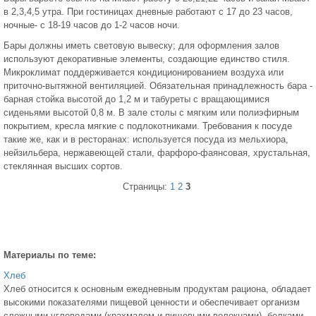
в 2,3,4,5 утра. При гостиницах дневные работают с 17 до 23 часов,
ночные- с 18-19 часов до 1-2 часов ночи.
Бары должны иметь световую вывеску; для оформления залов
используют декоративные элементы, создающие единство стиля.
Микроклимат поддерживается кондиционированием воздуха или
приточно-вытяжной вентиляцией. Обязательная принадлежность бара -
барная стойка высотой до 1,2 м и табуреты с вращающимися
сиденьями высотой 0,8 м. В зале столы с мягким или полиэфирным
покрытием, кресла мягкие с подлокотниками. Требования к посуде
такие же, как и в ресторанах: используется посуда из мельхиора,
нейзильбера, нержавеющей стали, фарфоро-фаянсовая, хрустальная,
стеклянная высших сортов.
Страницы:
1
2
3
Материалы по теме:
Хлеб
Хлеб относится к основным ежедневным продуктам рациона, обладает
высокими показателями пищевой ценности и обеспечивает организм
сложными углеводами (крахмалом и пищевыми волокнами), белками,