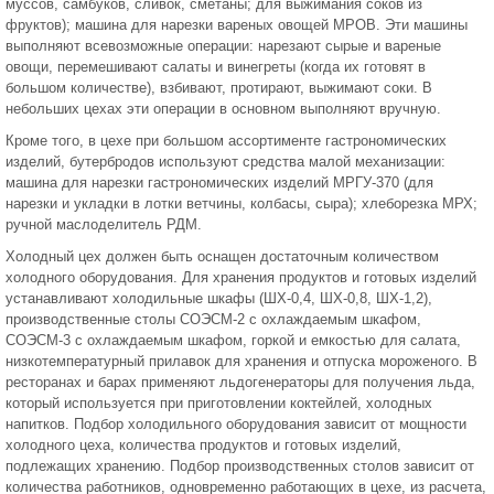
муссов, самбуков, сливок, сметаны; для выжимания соков из
фруктов); машина для нарезки вареных овощей МРОВ. Эти машины
выполняют всевозможные операции: нарезают сырые и вареные
овощи, перемешивают салаты и винегреты (когда их готовят в
большом количестве), взбивают, протирают, выжимают соки. В
небольших цехах эти операции в основном выполняют вручную.
Кроме того, в цехе при большом ассортименте гастрономических
изделий, бутербродов используют средства малой механизации:
машина для нарезки гастрономических изделий МРГУ-370 (для
нарезки и укладки в лотки ветчины, колбасы, сыра); хлеборезка МРХ;
ручной маслоделитель РДМ.
Холодный цех должен быть оснащен достаточным количеством
холодного оборудования. Для хранения продуктов и готовых изделий
устанавливают холодильные шкафы (ШХ-0,4, ШХ-0,8, ШХ-1,2),
производственные столы СОЭСМ-2 с охлаждаемым шкафом,
СОЭСМ-3 с охлаждаемым шкафом, горкой и емкостью для салата,
низкотемпературный прилавок для хранения и отпуска мороженого. В
ресторанах и барах применяют льдогенераторы для получения льда,
который используется при приготовлении коктейлей, холодных
напитков. Подбор холодильного оборудования зависит от мощности
холодного цеха, количества продуктов и готовых изделий,
подлежащих хранению. Подбор производственных столов зависит от
количества работников, одновременно работающих в цехе, из расчета,