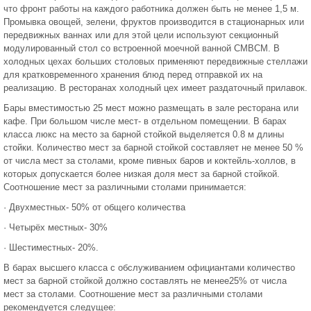
что фронт работы на каждого работника должен быть не менее 1,5 м.
Промывка овощей, зелени, фруктов производится в стационарных или
передвижных ваннах или для этой цели используют секционный
модулированный стол со встроенной моечной ванной СМВСМ. В
холодных цехах больших столовых применяют передвижные стеллажи
для кратковременного хранения блюд перед отправкой их на
реализацию. В ресторанах холодный цех имеет раздаточный прилавок.
Бары вместимостью 25 мест можно размещать в зале ресторана или
кафе. При большом числе мест- в отдельном помещении. В барах
класса люкс на место за барной стойкой выделяется 0.8 м длины
стойки. Количество мест за барной стойкой составляет не менее 50 %
от числа мест за столами, кроме пивных баров и коктейль-холлов, в
которых допускается более низкая доля мест за барной стойкой.
Соотношение мест за различными столами принимается:
· Двухместных- 50% от общего количества
· Четырёх местных- 30%
· Шестиместных- 20%.
В барах высшего класса с обслуживанием официантами количество
мест за барной стойкой должно составлять не менее25% от числа
мест за столами. Соотношение мест за различными столами
рекомендуется следущее: