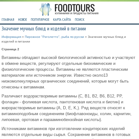
ГЛАВНАЯ
НОВОЕ
ПОПУЛЯРНОЕ
КАРТА САЙТА
ПОИСК
Значение мучных блюд и изделий в питании
Информация
»
Пирожное "Риголетто", рыба по-русски
» Значение мучных блюд и
изделий в питании
Страница 2
Витамины обладают высокой биологической активностью и участвуют
в обмене веществ, регулируют отдельные биохимические и
физиологические процессы. Витамины не являются пластическим
материалом или источником энергии. Известно около13
низкомолекулярных органических соединений, которые могут быть
отнесены к витаминам.
Различают водорастворимые витамины (C, B1, B2, B6, B12, PP,
фолацин - фолиевая кислота, пантотеновая кислота и биотин) и
жирорастворимые витамины (A, D, E, K,). Ряд веществ относят к
витаминоподобным соединениям (биофлавоноиды, холин, карнитин,
липоевая, оротовая и парааминобензойная кислоты).
Источниками витаминов при изготовлении кондитерских изделий
являются отдельные виды сырья. Сохранение витаминов в готовых