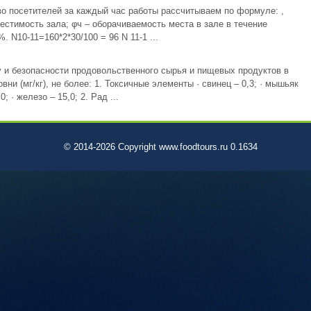
о посетителей за каждый час работы рассчитываем по формуле: ,
местимость зала; φч – оборачиваемость места в зале в течение
. N10-11=160*2*30/100 = 96 N 11-1 ...
у и безопасности продовольственного сырья и пищевых продуктов в
и (мг/кг), не более: 1. Токсичные элементы · свинец – 0,3; · мышьяк
0; · железо – 15,0; 2. Рад ...
© 2014-2026 Copyright www.foodtours.ru 0.1634