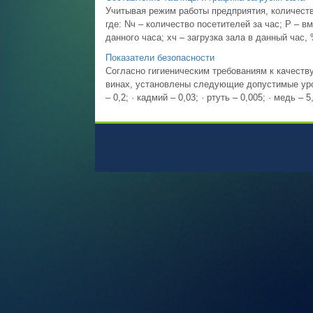
Учитывая режим работы предприятия, количеств
где: Nч – количество посетителей за час; P – в
данного часа; xч – загрузка зала в данный час, %
Показатели безопасности
Согласно гигиеническим требованиям к качеств
винах, установлены следующие допустимые уровн
– 0,2; · кадмий – 0,03; · ртуть – 0,005; · медь – 5,