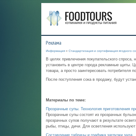
Реклама
Информация
»
Стандартизация и сертификация ягодного со
В целях привлечения покупательского спроса, 
установить в центре города рекламные щиты. Ц
товара, а просто заинтересовать потребителя п
После поступления сока в продажу, будут уст
Материалы по теме:
Прозрачные супы. Технология приготовления пр
Прозрачные супы состоят из прозрачных бульоно
прозрачных супов получают в результате освет
рыбы, птицы, дичи. Для осветления используют 
Составление таблицы и графика загрузки зала