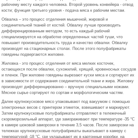
рабочему месту каждого человека. Второй уровень конвейера - отвод
кости; функция третьего уровня - подача мяса к рабочим местам.
Обвалка – это процесс отделения мышечной, жировой и
соединительной тканей от костей. Обвалку лучше производить
дифференцированным методом, то есть каждый рабочий
специализируется на обработке определенных частей туши, что
повышает производительность труда и качество обвалки. Обвалку
производят на стационарных столах. После этого полуфабрикаты
говядины подвергаются жиловке.
Жиловка - это процесс отделения от мяса мелких косточек,
остающихся после обвалки, сухожилий, хрящей, кровеносных сосудов
и пленок. При жиловке говядины вырезают куски мяса и сортируют их
в зависимости от содержания соединительной ткани и жира. Жиловку
производят дифференцированно – вручную специальными ножами.
Мясное сырье сортируют по сортам и морфологическим частям.
Далее крупнокусковое мясо упаковывают под вакуумом с помощью
электронных весов с принтером этикеток, взвешивают и маркируют.
Затем крупнокусковые полуфабрикаты отправляют в тележечный
скороморозильный аппарат, где замораживают при температуре -35 °С
в камере шоковой заморозки в течение 3,5 часов. После заморозки на
тележках крупнокусковые полуфабрикаты выкатывают в камеру с
температурой -18 °С, где укладывают их в картонные коробки, на