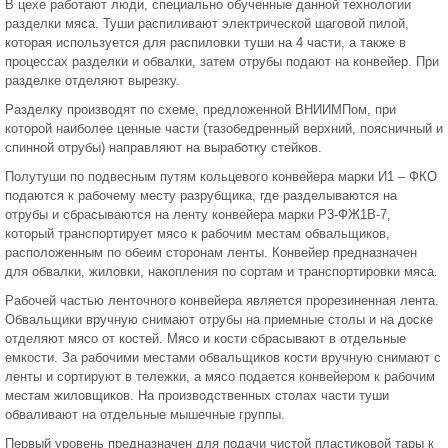
В цехе работают люди, специально обученные данной технологии
разделки мяса. Туши распиливают электрической шаговой пилой,
которая используется для распиловки туши на 4 части, а также в
процессах разделки и обвалки, затем отрубы подают на конвейер. При
разделке отделяют вырезку.
Разделку производят по схеме, предложенной ВНИИМПом, при
которой наиболее ценные части (тазобедренный верхний, поясничный и
спинной отрубы) направляют на выработку стейков.
Полутуши по подвесным путям кольцевого конвейера марки И1 – ФКО
подаются к рабочему месту разрубщика, где разделываются на
отрубы и сбрасываются на ленту конвейера марки Р3-ФЖ1В-7,
который транспортирует мясо к рабочим местам обвальщиков,
расположенным по обеим сторонам ленты. Конвейер предназначен
для обвалки, жиловки, накопления по сортам и транспортировки мяса.
Рабочей частью ленточного конвейера является прорезиненная лента.
Обвальщики вручную снимают отрубы на приемные столы и на доске
отделяют мясо от костей. Мясо и кости сбрасывают в отдельные
емкости. За рабочими местами обвальщиков кости вручную снимают с
ленты и сортируют в тележки, а мясо подается конвейером к рабочим
местам жиловщиков. На производственных столах части туши
обваливают на отдельные мышечные группы.
Первый уровень предназначен для подачи чистой пластиковой тары к