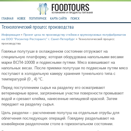
ГЛАВНАЯ
НОВОЕ
ПОПУЛЯРНОЕ
КАРТА САЙТА
ПОИСК
Технологический процесс производства
Информация
»
Проект цеха по производству стейков и крупнокусковых полуфабрикатов
на ООО "Росинтер Ресторантс" г. Санкт-Петербург
» Технологический процесс
производства
Говяжьи полутуши в охлажденном состоянии отгружают на
специальную платформу, которая оборудована напольными весами
марки ВСП4-1000В и подвесными путями. Мясо взвешивают на
напольных весах. После приемки полутуши по подвесным путям мясо
поступают в холодильную камеру хранения туннельного типа с
температурой (0 ¸ 4) °С.
Перед поступлением сырья на разделку его осматривают
ветеринарные врачи, загрязненные участки поверхности промывают
водой и срезают клейма, нанесенные непищевой краской. Затем
передают на разделку сырья.
Цель разделки – расчленение полутуш на отдельные отрубы для
облегчения последующих операций. Говядину разделывают на
конвейерном разделочном столе в горизонтальном состоянии.