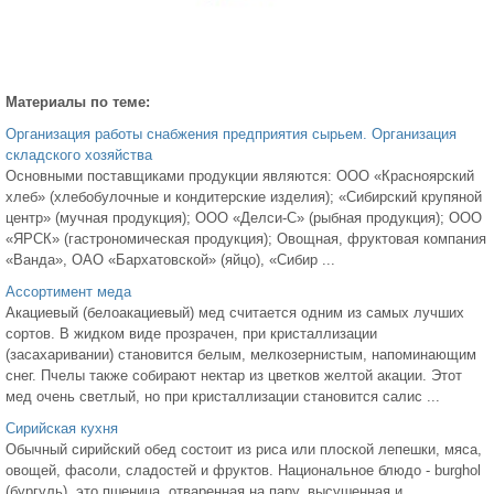
Материалы по теме:
Организация работы снабжения предприятия сырьем. Организация
складского хозяйства
Основными поставщиками продукции являются: ООО «Красноярский
хлеб» (хлебобулочные и кондитерские изделия); «Сибирский крупяной
центр» (мучная продукция); ООО «Делси-С» (рыбная продукция); ООО
«ЯРСК» (гастрономическая продукция); Овощная, фруктовая компания
«Ванда», ОАО «Бархатовской» (яйцо), «Сибир ...
Ассортимент меда
Акациевый (белоакациевый) мед считается одним из самых лучших
сортов. В жидком виде прозрачен, при кристаллизации
(засахаривании) становится белым, мелкозернистым, напоминающим
снег. Пчелы также собирают нектар из цветков желтой акации. Этот
мед очень светлый, но при кристаллизации становится салис ...
Сирийская кухня
Обычный сирийский обед состоит из риса или плоской лепешки, мяса,
овощей, фасоли, сладостей и фруктов. Национальное блюдо - burghol
(бургуль), это пшеница, отваренная на пару, высушенная и