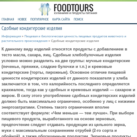
ГЛАВНАЯ
НОВОЕ
ПОПУЛЯРНОЕ
КАРТА САЙТА
ПОИСК
Сдобные кондитерские изделия
Информация
»
Пищевая и биологическая ценность пищевых продуктов животного и
растительного происхождения
» Сдобные кондитерские изделия
К данному виду изделий относятся продукты с добавлением в
тесто масла, сахара, яиц. Сдобные хлебобулочные изделия
условно можно разделить на две группы: мучные кондитерские
(печенье, пряники, сладкие булочки и т.п.) и кремовые
кондитерские (торты, пирожные). Основное отличие пищевой
ценности кондитерских изделий от данного показателя у хлеба
заключается в том, что калорийность последнего определяется
крахмалом, тогда как у сдобных и кремовых изделий — сахаром и
жиром. В силу этого употребление сдобных кондитерских изделий
должно быть максимально ограничено, особенно у лиц с низкими
энергозатратами. Степень такого ограничения вполне
соответствует формуле: «Чем меньше — тем лучше». При выборе
пищевого продукта, выработанного на основе зерновых,
предпочтение следует отдавать продукции из цельного зерна,
муки с максимальным сохранением отрубей (2-го сорта и
обойной), а также обогащенным продуктам. Зерновые продукты,