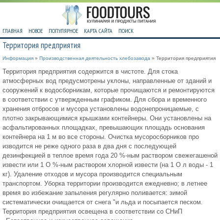
ГЛАВНАЯ
НОВОЕ
ПОПУЛЯРНОЕ
КАРТА САЙТА
ПОИСК
Территория предприятия
Информация
»
Производственная деятельность хлебозавода
» Территория предприятия
Территория предприятия содержится в чистоте. Для стока
атмосферных вод предусмотрены уклоны, направленные от зданий и
сооружений к водосборникам, которые прочищаются и ремонтируются
в соответствии с утвержденным графиком. Для сбора и временного
хранения отбросов и мусора установлены водонепроницаемые, с
плотно закрывающимися крышками контейнеры. Они установлены на
асфальтированных площадках, превышающих площадь основания
контейнера на 1 м во все стороны. Очистка мусоросборников про
изводится не реже одного раза в два дня с последующей
дезинфекцией в теплое время года 20 %-ным раствором свежегашеной
извести или 1 О %-ным раствором хлорной извести (на 1 О л воды - 1
кг). Удаление отходов и мусора производится специальным
транспортом. Уборка территории производится ежедневно; в летнее
время во избежание запыления регулярно поливается: зимой
систематически очищается от снега "и льда и посыпается песком.
Территория предприятия освещена в соответствии со СНиП