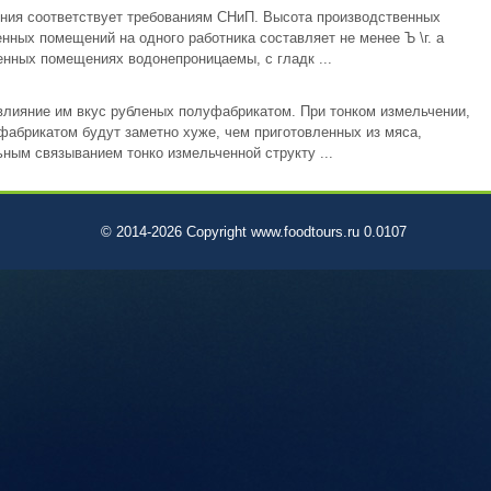
ения соответствует требованиям СНиП. Высота производственных
нных помещений на одного работника составляет не менее Ъ \г. а
енных помещениях водонепроницаемы, с гладк ...
влияние им вкус рубленых полуфабрикатом. При тонком измельчении,
уфабрикатом будут заметно хуже, чем приготовленных из мяса,
ным связыванием тонко измельченной структу ...
© 2014-2026 Copyright www.foodtours.ru 0.0107