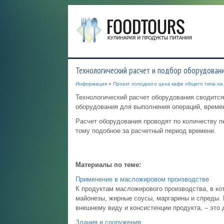
Технологический расчет и подбор оборудован
Информация
»
Проект холодного цеха кафе общего типа на
Технологический расчет оборудования сводится
оборудования для выполнения операций, време
Расчет оборудования проводят по количеству 
тому подобное за расчетный период времени.
Материалы по теме:
Применение в масложировом производстве
К продуктам масложирового производства, в к
майонезы, жирные соусы, маргарины и спреды.
внешнему виду и консистенции продукта, – это 
Здания и сооружения