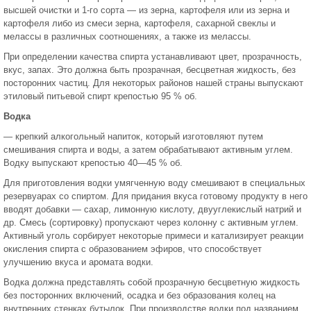
высшей очистки и 1-го сорта — из зерна, картофеля или из зерна и
картофеля либо из смеси зерна, картофе­ля, сахарной свеклы и
мелассы в различных соотношениях, а также из мелассы.
При определении качества спирта устанавливают цвет, про­зрачность,
вкус, запах. Это должна быть прозрачная, бесцветная жидкость, без
посторонних частиц. Для некоторых районов нашей страны выпускают
этиловый питьевой спирт крепостью 95 % об.
Водка
— крепкий алкогольный напиток, который изготовляют путем
смешивания спирта и воды, а затем обрабатывают актив­ным углем.
Водку выпускают крепостью 40—45 % об.
Для приготовления водки умягченную воду смешивают в специ­альных
резервуарах со спиртом. Для придания вкуса готовому продукту в него
вводят добавки — сахар, лимонную кислоту, двууглекислый натрий и
др. Смесь (сортировку) пропускают через колонну с активным углем.
Активный уголь сорбирует некоторые примеси и катализирует реакции
окисления спирта с образованием эфиров, что способствует
улучшению вкуса и арома­та водки.
Водка должна представлять собой прозрачную бесцветную жидкость
без посторонних включений, осадка и без образования колец на
внутренних стенках бутылок. При произ­водстве водки под названием