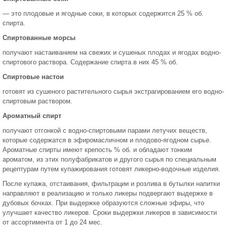
— это плодовые и ягодные соки, в которых содержится 25 % об.
спирта.
Спиртованные морсы
получают настаиванием на све­жих и сушеных плодах и ягодах водно-
спиртового раствора. Содержание спирта в них 45 % об.
Спиртовые настои
готовят из сушеного растительного сырья экстрагированием его водно-
спиртовым раствором.
Ароматный спирт
получают отгонкой с водно-спиртовы­ми парами летучих веществ,
которые содержатся в эфиромасличном и плодово-ягодном сырье.
Ароматные спирты имеют крепость % об. и обладают тонким
ароматом, из этих полуфабрикатов и другого сырья по специальным
рецептурам путем купажирования готовят ликерно-водочные из­делия.
После купажа, отстаивания, фильтрации и розлива в бутыл­ки напитки
направляют в реализацию и только ликеры подвергают выдержке в
дубовых бочках. При выдержке образуются сложные эфиры, что
улучшает качество ликеров. Сроки выдержки ликеров в зависимости
от ассортимента от 1 до 24 мес.