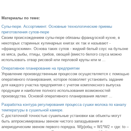
Материалы по теме:
Супы-пюре. Ассортимент. Основные технологические приемы
приготовления супов-пюре
Своим происхождением супы-пюре обязаны французской кухне, в
некоторых старинных кулинарных книгах их так и называют -
«французскими». Основа таких супов - жидкий белый соус на бульоне
из мяса, рыбы, птицы, грибов, овощей (вместо белого соуса можно
использовать отвар рисовой или перловой крупы или м ...
Оперативное планирование на предприятии
Управление производственным процессом осуществляется с помощью
оперативного планирования, которое позволяет установить задание
для каждого участка предприятия с учетом комплексного выпуска
продукции и наиболее полного использования возможностей
производства. Основой оперативного планирования являет ...
Разработка контура регулирования процесса сушки молока по каналу
температуры в сушильной камере.
С достаточной точностью сушильные установки как объекты могут
быть аппроксимированы звеном чистого запаздывания и
апериодическим звеном первого порядка. W(p)общ = W1*W2 = где: tо –