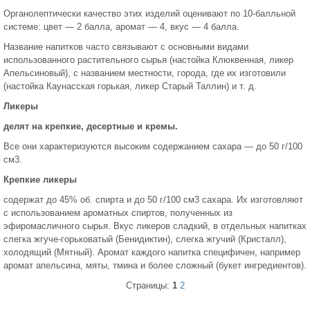
Органолептически качество этих изделий оценивают по 10-балльной
системе: цвет — 2 балла, аромат — 4, вкус — 4 балла.
Название напитков часто связывают с основными видами
использованного растительного сырья (настойка Клюквенная, ликер
Апельсиновый), с названием местности, города, где их изготовили
(настойка Каунасская горькая, ликер Старый Таллин) и т. д.
Ликеры
делят на крепкие, десертные и кремы.
Все они характеризуются высоким содержанием сахара — до 50 г/100
см3.
Крепкие ликеры
содержат до 45% об. спирта и до 50 г/100 см3 сахара. Их изготовляют
с использованием ароматных спиртов, полученных из
эфиромасличного сырья. Вкус ликеров сладкий, в отдельных напитках
слегка жгуче-горьковатый (Бенидиктин), слегка жгучий (Кристалл),
холодящий (Мятный). Аро­мат каждого напитка специфичен, например
аромат апельсина, мяты, тмина и более сложный (букет ингредиентов).
Страницы:
1
2