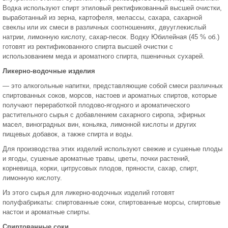
Водка используют спирт этиловый ректификованный высшей очистки,
выработанный из зерна, карто­феля, мелассы, сахара, сахарной
свеклы или их смеси в различных соотношениях, двууглекислый
натрии, лимонную кислоту, сахар-песок. Водку Юбилейная (45 % об.)
готовят из ректификованного спирта высшей очистки с
использованием меда и ароматного спирта, пшеничных сухарей.
Ликерно-водочные изделия
— это алкогольные напитки, пред­ставляющие собой смеси различных
спиртованных соков, морсов, настоев и ароматных спиртов, которые
получают переработкой плодово-ягодного и ароматического
растительного сырья с до­бавлением сахарного сиропа, эфирных
масел, виноградных вин, коньяка, лимонной кислоты и других
пищевых добавок, а также спирта и воды.
Для производства этих изделий используют свежие и сушеные плоды
и ягоды, сушеные ароматные травы, цветы, почки растений,
корневища, корки, цитрусовых плодов, пряности, сахар, спирт,
лимонную кислоту.
Из этого сырья для ликерно-водочных изде­лий готовят
полуфабрикаты: спиртованные соки, спиртованные морсы, спиртовые
настои и ароматные спирты.
Спиртованные соки