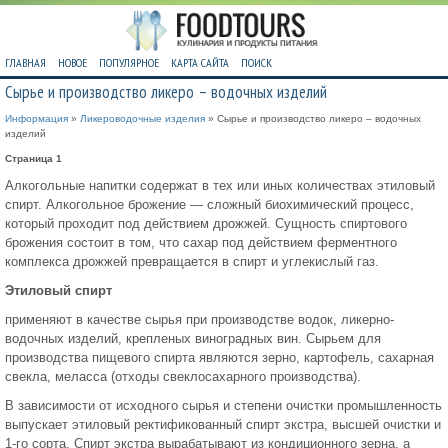
ГЛАВНАЯ
НОВОЕ
ПОПУЛЯРНОЕ
КАРТА САЙТА
ПОИСК
Сырье и производство ликеро – водочных изделий
Информация
»
Ликероводочные изделия
» Сырье и производство ликеро – водочных
изделий
Страница 1
Алкогольные напитки содержат в тех или иных количествах этиловый
спирт. Алкогольное брожение — сложный биохимиче­ский процесс,
который проходит под действием дрожжей. Сущность спиртового
брожения состоит в том, что сахар под действием ферментного
комплекса дрожжей превращается в спирт и углекислый газ.
Этиловый спирт
применяют в качестве сырья при производстве водок, ликерно-
водочных изделий, крепленых виноградных вин. Сырьем для
производства пищевого спирта являются зерно, карто­фель, сахарная
свекла, меласса (отходы свеклосахарного произ­водства).
В зависимости от исходного сырья и степени очистки про­мышленность
выпускает этиловый ректификованный спирт экстра, высшей очистки и
1-го сорта. Спирт экстра вырабатывают из кондиционного зерна, а