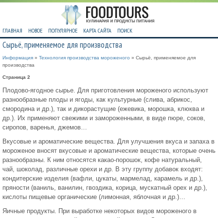
ГЛАВНАЯ
НОВОЕ
ПОПУЛЯРНОЕ
КАРТА САЙТА
ПОИСК
Сырьё, применяемое для производства
Информация
»
Технология производства мороженого
» Сырьё, применяемое для
производства
Страница 2
Плодово-ягодное сырье. Для приготовления мороженого используют
разнообразные плоды и ягоды, как культурные (слива, абрикос,
смородина и др.), так и дикорастущие (ежевика, морошка, клюква и
др.). Их применяют свежими и замороженными, в виде пюре, соков,
сиропов, варенья, джемов…
Вкусовые и ароматические вещества. Для улучшения вкуса и запаха в
мороженое вносят вкусовые и ароматические вещества, которые очень
разнообразны. К ним относятся какао-порошок, кофе натуральный,
чай, шоколад, различные орехи и др. В эту группу добавок входят:
кондитерские изделия (вафли, цукаты, мармелад, карамель и др.),
пряности (ваниль, ванилин, гвоздика, корица, мускатный орех и др.),
кислоты пищевые органические (лимонная, яблочная и др.)…
Яичные продукты. При выработке некоторых видов мороженого в