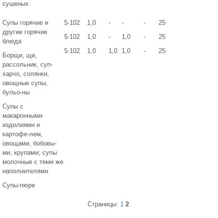
сушеных
Супы горячие и
5·102
1,0
-
-
-
25
другие горячие
5·102
1,0
-
1,0
-
25
блюда
5·102
1,0
1,0
1,0
-
25
Борщи, щи,
рассольник, суп-
харчо, солянки,
овощные супы,
бульо-ны
Супы с
макаронными
изделиями и
картофе-лем,
овощами, бобовы-
ми, крупами; супы
молочные с теми же
наполнителями
Супы-пюре
Страницы:
1
2