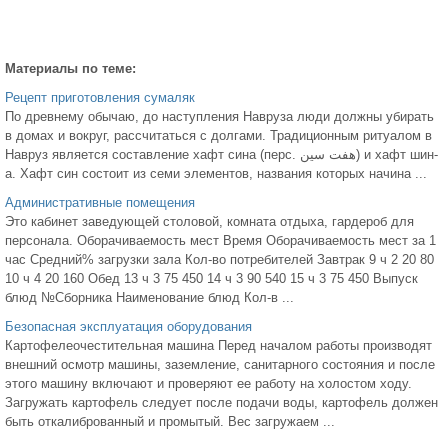
Материалы по теме:
Рецепт приготовления сумаляк
По древнему обычаю, до наступления Навруза люди должны убирать
в домах и вокруг, рассчитаться с долгами. Традиционным ритуалом в
Навруз является составление хафт сина (перс. هفت سین‎) и хафт шин-
а. Хафт син состоит из семи элементов, названия которых начина ...
Административные помещения
Это кабинет заведующей столовой, комната отдыха, гардероб для
персонала. Оборачиваемость мест Время Оборачиваемость мест за 1
час Средний% загрузки зала Кол-во потребителей Завтрак 9 ч 2 20 80
10 ч 4 20 160 Обед 13 ч 3 75 450 14 ч 3 90 540 15 ч 3 75 450 Выпуск
блюд №Сборника Наименование блюд Кол-в ...
Безопасная эксплуатация оборудования
Картофелеочестительная машина Перед началом работы производят
внешний осмотр машины, заземление, санитарного состояния и после
этого машину включают и проверяют ее работу на холостом ходу.
Загружать картофель следует после подачи воды, картофель должен
быть откалиброванный и промытый. Вес загружаем ...