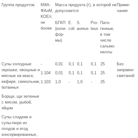
Группа продуктов
КМА-
Масса продукта (г), в которой не
Приме-
ФАнМ,
допускается
чания
КОЕ/г,
не
БГКП
E.
S.
Pro-
Пато-
более
(коли-
coli
aureus
teus
генные,
фор-
в том
мы)
числе
сальмо-
неллы
Супы холодные:
-
0,01
0,1
0,1
0,1
25
Без
окрошки, овощные и
заправки
1·104
0,01
0,1
0,1
0,1
25
мясные на квасе,
сметаной
кефире; свекольник,
1·103
1,0
-
1,0
-
25
ботвинья
Борщи, щи зеленые
с мясом, рыбой,
яйцом
Супы сладкие и
супы-пюре из
плодов и ягод
консервированных,